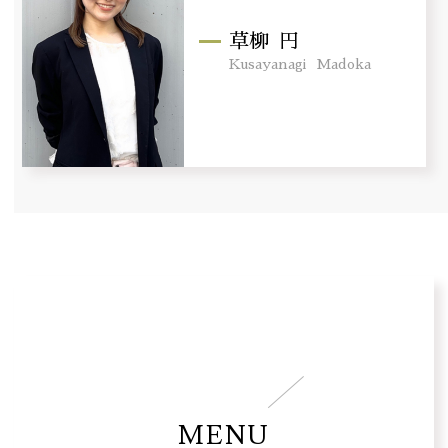
草柳
円
Kusayanagi
Madoka
MENU