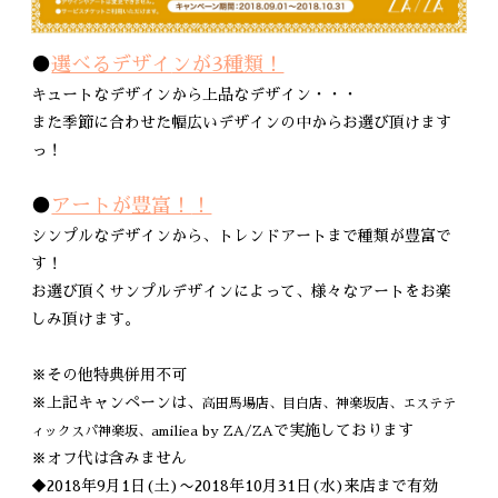
●
選べるデザイ
ンが3種類！
キュートなデザインから上品なデザイン・・・
また季節に合わせた幅広いデザインの中からお選び頂けます
っ！
●
アートが豊富！
！
シンプルなデザインから、トレンドアートまで種類が豊富で
す！
お選び頂くサンプルデザインによって、様々なアートをお楽
しみ頂けます。
※その他特典併用不可
※上記キャンペーンは、
高田馬場店
、
目白店
、
神楽坂店
、
エステテ
で実施しております
ィックスパ神楽坂
、
amiliea by ZA/ZA
※オフ代は含みません
◆2018年9月1日(土)〜2018年10月31日(水)来店まで有効