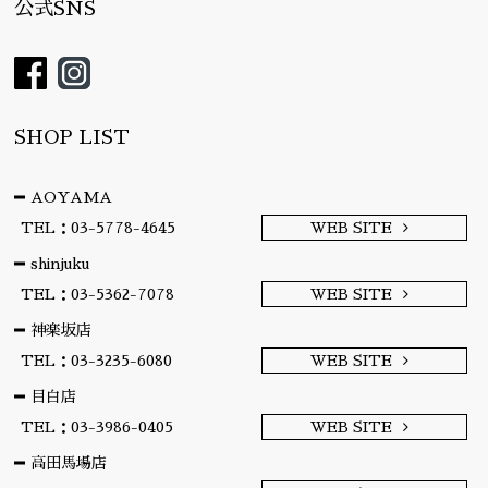
公式SNS
SHOP LIST
AOYAMA
TEL：03-5778-4645
WEB SITE
shinjuku
TEL：03-5362-7078
WEB SITE
神楽坂店
TEL：03-3235-6080
WEB SITE
目白店
TEL：03-3986-0405
WEB SITE
高田馬場店