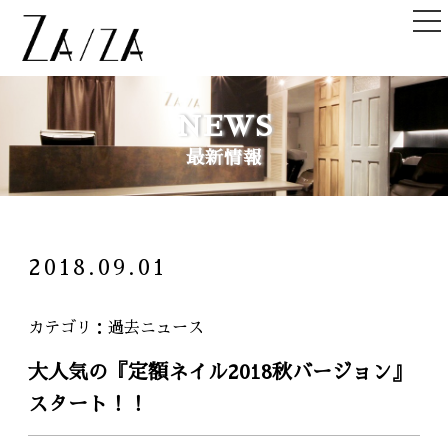
TOP
NEWS
トップ
最新情報
NEWS＆TOPICS
ニュース＆記事
HAIR STYLE
2018.09.01
ヘアスタイル
STAFF
カテゴリ
過去ニュース
スタッフ
大人気の『定額ネイル2018秋バージョン』
SHOPLIST
スタート！！
店舗一覧