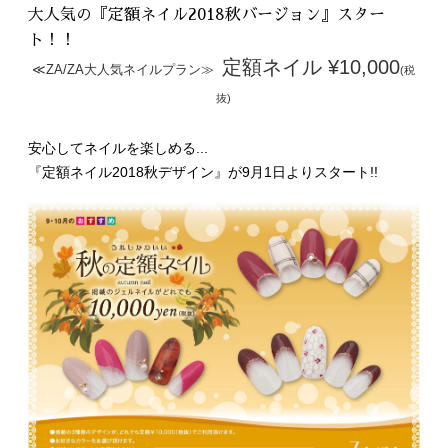
RECRUIT
大人気の『定額ネイル2018秋バージョン』スター
採用情報
ト！！
定額ネイル ¥10,000
≪ZA/ZA大人気ネイルプラン≫
(税
WEB予約はこちら
抜)
安心してネイルを楽しめる...
『定額ネイル2018秋デザイン』
が9月1日よりスタート!!