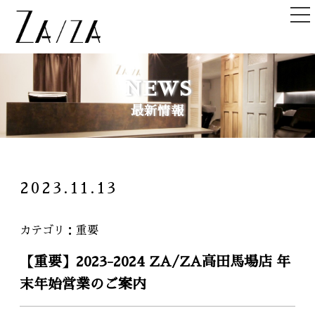
TOP
NEWS
トップ
最新情報
NEWS＆TOPICS
ニュース＆記事
HAIR STYLE
2023.11.13
ヘアスタイル
STAFF
カテゴリ
重要
スタッフ
【重要】2023-2024 ZA/ZA高田馬場店 年
SHOPLIST
末年始営業のご案内
店舗一覧