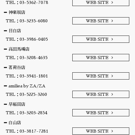
TEL：03-5362-7078
WEB SITE
神楽坂店
TEL：03-3235-6080
WEB SITE
目白店
TEL：03-3986-0405
WEB SITE
高田馬場店
TEL：03-3208-4635
WEB SITE
茗荷谷店
TEL：03-3941-1801
WEB SITE
amiliea by ZA/ZA
TEL：03-5225-3260
WEB SITE
早稲田店
TEL：03-3203-2854
WEB SITE
白山店
TEL：03-3817-7281
WEB SITE