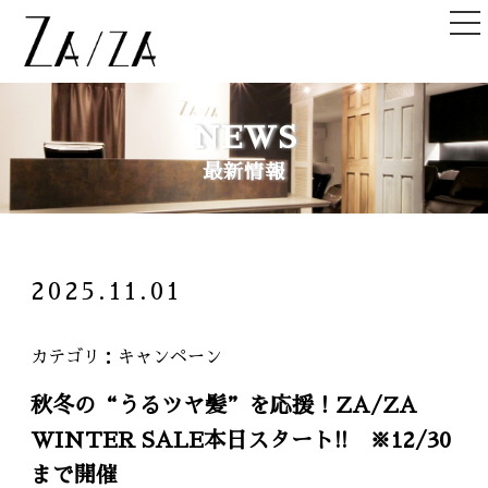
TOP
NEWS
トップ
最新情報
NEWS＆TOPICS
ニュース＆記事
HAIR STYLE
2025.11.01
ヘアスタイル
STAFF
カテゴリ
キャンペーン
スタッフ
秋冬の“うるツヤ髪”を応援！ZA/ZA
SHOPLIST
WINTER SALE本日スタート!! ※12/30
店舗一覧
まで開催