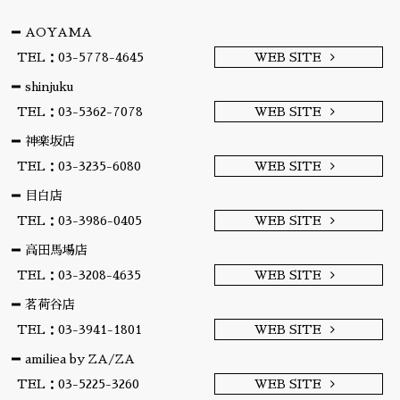
AOYAMA
TEL：03-5778-4645
WEB SITE
shinjuku
TEL：03-5362-7078
WEB SITE
神楽坂店
TEL：03-3235-6080
WEB SITE
目白店
TEL：03-3986-0405
WEB SITE
高田馬場店
TEL：03-3208-4635
WEB SITE
茗荷谷店
TEL：03-3941-1801
WEB SITE
amiliea by ZA/ZA
TEL：03-5225-3260
WEB SITE