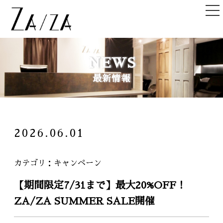
TOP
NEWS
トップ
最新情報
NEWS＆TOPICS
ニュース＆記事
HAIR STYLE
2026.06.01
ヘアスタイル
STAFF
カテゴリ
キャンペーン
スタッフ
【期間限定7/31まで】最大20%OFF！
SHOPLIST
ZA/ZA SUMMER SALE開催
店舗一覧