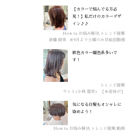
【カラーで悩んでる方必
見！】私だけのカラーデザ
イン♪♪
How to お悩み解決,トレンド提案
倉橋 睦美
※9月より土曜のみ早稲田勤務
秋色カラー暖色系多いで
す！
トレンド提案
サトミ(小林 慧美)
【※産休中】
気になる白髪もオシャレに
染めよう！
How to お悩み解決,トレンド提案,動画