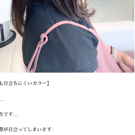
も目立ちにくいカラー】
…
方です…
際が目立ってしまいます