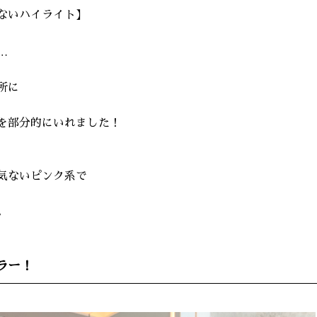
ないハイライト】
…
所に
を部分的にいれました！
気ないピンク系で
。
ラー！