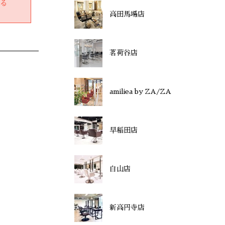
する
高田馬場店
茗荷谷店
amiliea by ZA/ZA
早稲田店
白山店
新高円寺店