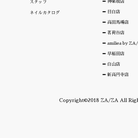
神楽坂店
スタッフ
目白店
ネイルカタログ
高田馬場店
茗荷谷店
amiliea by Z
早稲田店
白山店
新高円寺店
Copyright©2018 ZA/ZA All Righ