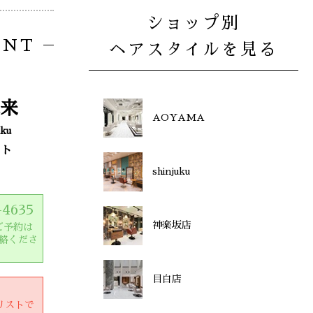
ショップ別
ENT
ヘアスタイルを見る
来
AOYAMA
ku
スト
shinjuku
-4635
神楽坂店
ご予約は
絡くださ
目白店
リストで