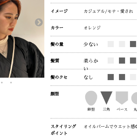
イメージ
カジュアル
/モテ・愛され
カラー
オレンジ
髪の量
少ない
髪質
柔らか
い
髪のクセ
なし
顔型
卵型
三角
ベース
スタイリング
オイルバームでウエット感
ポイント