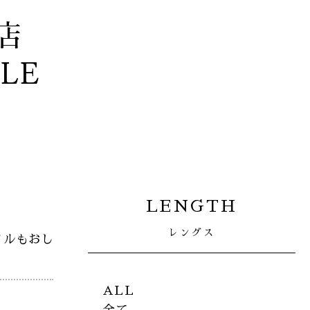
店
YLE
LENGTH
レングス
イルもおし
ALL
全て