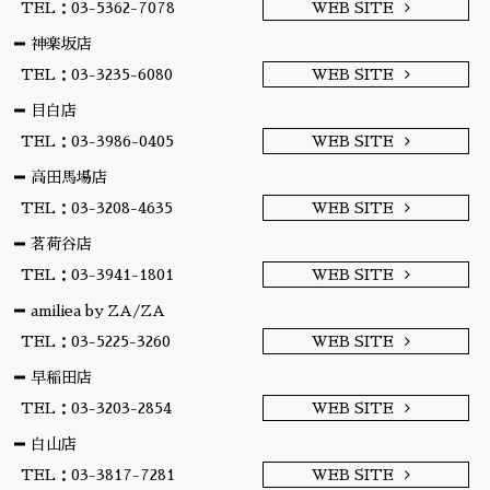
TEL：03-5362-7078
WEB SITE
神楽坂店
TEL：03-3235-6080
WEB SITE
目白店
TEL：03-3986-0405
WEB SITE
高田馬場店
TEL：03-3208-4635
WEB SITE
茗荷谷店
TEL：03-3941-1801
WEB SITE
amiliea by ZA/ZA
TEL：03-5225-3260
WEB SITE
早稲田店
TEL：03-3203-2854
WEB SITE
白山店
TEL：03-3817-7281
WEB SITE