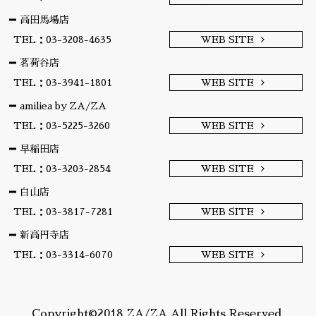
高田馬場店
TEL：03-3208-4635
WEB SITE
茗荷谷店
TEL：03-3941-1801
WEB SITE
amiliea by ZA/ZA
TEL：03-5225-3260
WEB SITE
早稲田店
TEL：03-3203-2854
WEB SITE
白山店
TEL：03-3817-7281
WEB SITE
新高円寺店
TEL：03-3314-6070
WEB SITE
Copyright©2018 ZA/ZA All Rights Reserved.