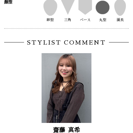
顔型
卵型
三角
ベース
丸型
面長
STYLIST COMMENT
齋藤
真希