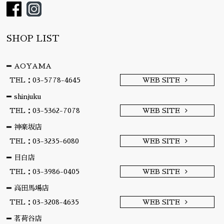
SHOP LIST
AOYAMA
TEL：03-5778-4645
WEB SITE
shinjuku
TEL：03-5362-7078
WEB SITE
神楽坂店
TEL：03-3235-6080
WEB SITE
目白店
TEL：03-3986-0405
WEB SITE
高田馬場店
TEL：03-3208-4635
WEB SITE
茗荷谷店