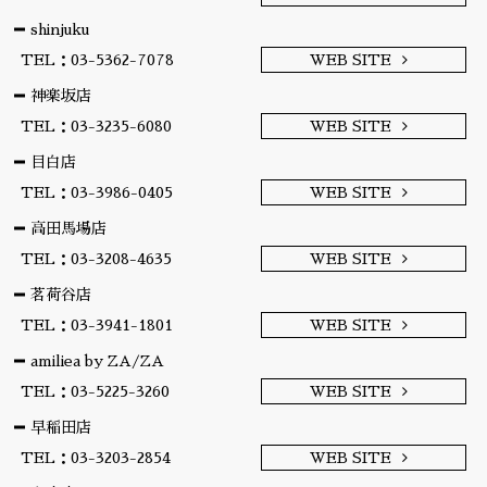
shinjuku
TEL：03-5362-7078
WEB SITE
神楽坂店
TEL：03-3235-6080
WEB SITE
目白店
TEL：03-3986-0405
WEB SITE
高田馬場店
TEL：03-3208-4635
WEB SITE
茗荷谷店
TEL：03-3941-1801
WEB SITE
amiliea by ZA/ZA
TEL：03-5225-3260
WEB SITE
早稲田店
TEL：03-3203-2854
WEB SITE