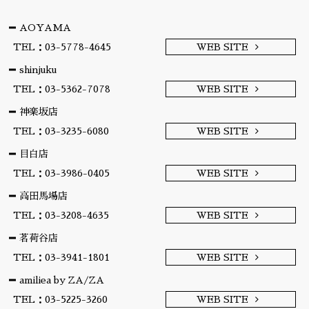
AOYAMA
TEL：03-5778-4645
WEB SITE
shinjuku
TEL：03-5362-7078
WEB SITE
神楽坂店
TEL：03-3235-6080
WEB SITE
目白店
TEL：03-3986-0405
WEB SITE
高田馬場店
TEL：03-3208-4635
WEB SITE
茗荷谷店
TEL：03-3941-1801
WEB SITE
amiliea by ZA/ZA
TEL：03-5225-3260
WEB SITE