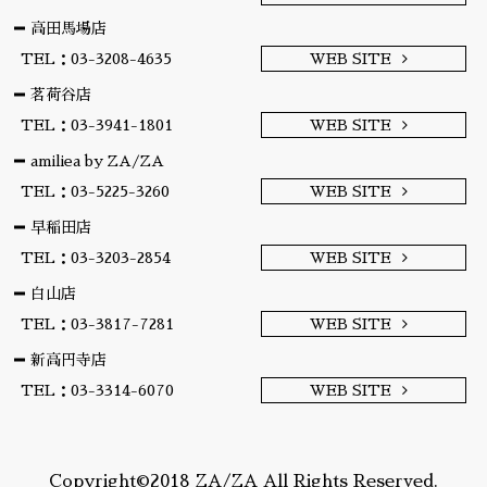
高田馬場店
TEL：03-3208-4635
WEB SITE
茗荷谷店
TEL：03-3941-1801
WEB SITE
amiliea by ZA/ZA
TEL：03-5225-3260
WEB SITE
早稲田店
TEL：03-3203-2854
WEB SITE
白山店
TEL：03-3817-7281
WEB SITE
新高円寺店
TEL：03-3314-6070
WEB SITE
Copyright©2018 ZA/ZA All Rights Reserved.