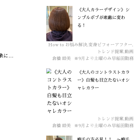
《大人カラーデザイン》シ
ンプルボブが素敵に変わ
る！
How to お悩み解決,変身ビフォーアフター,
トレンド提案,動画
象に…
倉橋 睦美
※9月より土曜のみ早稲田勤務
《大人のコントラストカラ
ー》白髪も目立たないオシ
ャレカラー
トレンド提案,動画
倉橋 睦美
※9月より土曜のみ早稲田勤務
癖毛の方必見！！ 〜癖毛